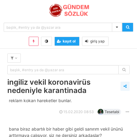
kayıt ol
giriş yap
ingiliz vekil koronavirüs
nedeniyle karantinada
reklam kokan hareketler bunlar.
15.02.2020 08:53
Tesetabi
bana biraz abartılı bir haber gibi geldi sanırım vekil ününü
arttırmaya çalışıyor, siz ne dersiniz arkadaşlar?