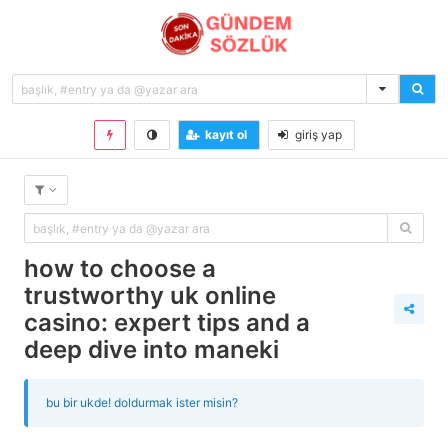
kayıt ol
giriş yap
how to choose a
trustworthy uk online
casino: expert tips and a
deep dive into maneki
bu bir ukde! doldurmak ister misin?