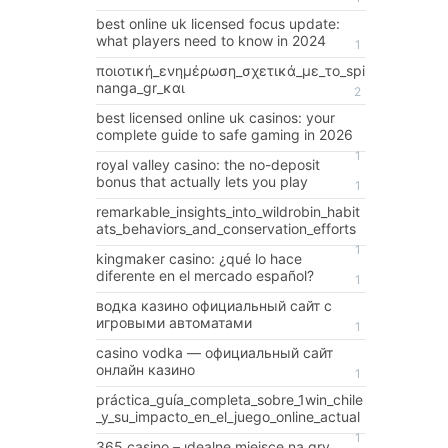
best online uk licensed focus update:
what players need to know in 2024
1
ποιοτική_ενημέρωση_σχετικά_με_το_spi
nanga_gr_και
2
best licensed online uk casinos: your
complete guide to safe gaming in 2026
1
royal valley casino: the no-deposit
bonus that actually lets you play
1
remarkable_insights_into_wildrobin_habit
ats_behaviors_and_conservation_efforts
1
kingmaker casino: ¿qué lo hace
diferente en el mercado español?
1
водка казино официальный сайт с
игровыми автоматами
1
casino vodka — официальный сайт
онлайн казино
1
práctica_guía_completa_sobre_1win_chile
_y_su_impacto_en_el_juego_online_actual
1
365 casino – idealne miejsce na gry