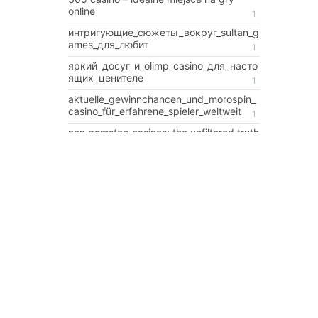
online
1
интригующие_сюжеты_вокруг_sultan_g
ames_для_любит
1
яркий_досуг_и_olimp_casino_для_насто
ящих_ценителе
1
aktuelle_gewinnchancen_und_morospin_
casino_für_erfahrene_spieler_weltweit
1
non gamstop casinos: the unfiltered truth
about playing outside uk rules
1
ενδιαφέρουσα_λεπτομέρεια_για_την_ασ
φάλεια
1
fazlasını yükle