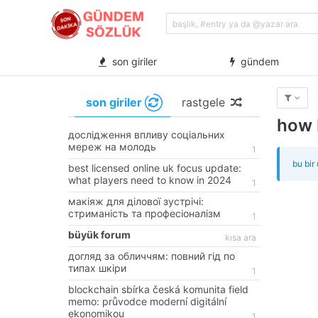
son giriler
gündem
son giriler
rastgele
how 
дослідження впливу соціальних
мереж на молодь
1
bu bir
best licensed online uk focus update:
what players need to know in 2024
1
макіяж для ділової зустрічі:
стриманість та професіоналізм
1
büyük forum
kısa ara
догляд за обличчям: повний гід по
типах шкіри
1
blockchain sbírka česká komunita field
memo: průvodce moderní digitální
ekonomikou
1