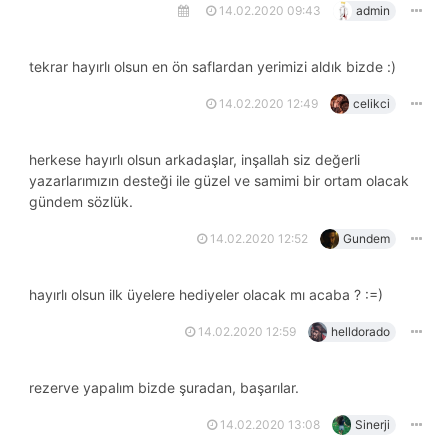
14.02.2020 09:43
admin
tekrar hayırlı olsun en ön saflardan yerimizi aldık bizde :)
14.02.2020 12:49
celikci
herkese hayırlı olsun arkadaşlar, inşallah siz değerli
yazarlarımızın desteği ile güzel ve samimi bir ortam olacak
gündem sözlük.
14.02.2020 12:52
Gundem
hayırlı olsun ilk üyelere hediyeler olacak mı acaba ? :=)
14.02.2020 12:59
helldorado
rezerve yapalım bizde şuradan, başarılar.
14.02.2020 13:08
Sinerji