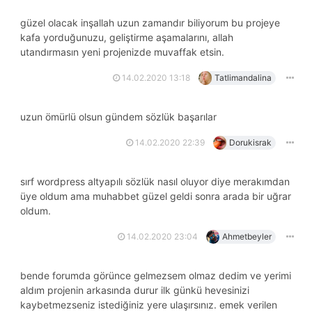
güzel olacak inşallah uzun zamandır biliyorum bu projeye
kafa yorduğunuzu, geliştirme aşamalarını, allah
utandırmasın yeni projenizde muvaffak etsin.
14.02.2020 13:18
Tatlimandalina
uzun ömürlü olsun gündem sözlük başarılar
14.02.2020 22:39
Dorukisrak
sırf wordpress altyapılı sözlük nasıl oluyor diye merakımdan
üye oldum ama muhabbet güzel geldi sonra arada bir uğrar
oldum.
14.02.2020 23:04
Ahmetbeyler
bende forumda görünce gelmezsem olmaz dedim ve yerimi
aldım projenin arkasında durur ilk günkü hevesinizi
kaybetmezseniz istediğiniz yere ulaşırsınız. emek verilen