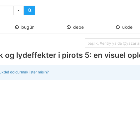
bugün
debe
ukde
k og lydeffekter i pirots 5: en visuel op
 ukde! doldurmak ister misin?