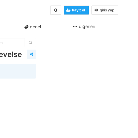
kayıt ol
giriş yap
diğerleri
genel
levelse