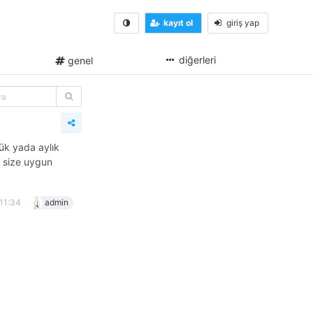
kayıt ol
giriş yap
diğerleri
genel
lük yada aylık
k size uygun
11:34
admin