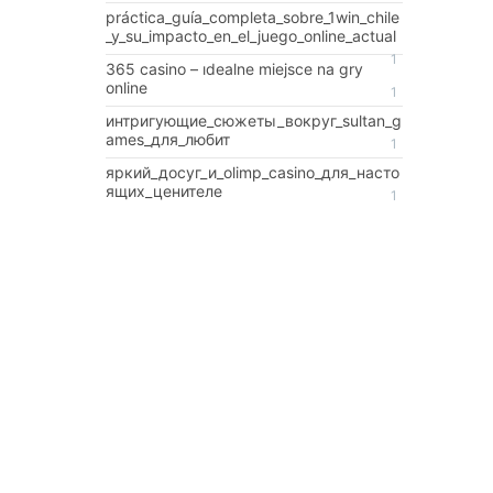
práctica_guía_completa_sobre_1win_chile
_y_su_impacto_en_el_juego_online_actual
1
365 casino – idealne miejsce na gry
online
1
интригующие_сюжеты_вокруг_sultan_g
ames_для_любит
1
яркий_досуг_и_olimp_casino_для_насто
ящих_ценителе
1
aktuelle_gewinnchancen_und_morospin_
casino_für_erfahrene_spieler_weltweit
1
non gamstop casinos: the unfiltered truth
about playing outside uk rules
1
fazlasını yükle