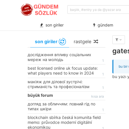
son giriler
gündem
son giriler
rastgele
gate
дослідження впливу соціальних
мереж на молодь
1
bu bir
best licensed online uk focus update:
what players need to know in 2024
1
bu yazı y
макіяж для ділової зустрічі:
стриманість та професіоналізм
1
büyük forum
kısa ara
догляд за обличчям: повний гід по
типах шкіри
1
blockchain sbírka česká komunita field
memo: průvodce moderní digitální
ekonomikou
1