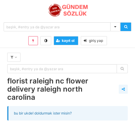
kayıt ol
giriş yap
florist raleigh nc flower
delivery raleigh north
carolina
bu bir ukde! doldurmak ister misin?