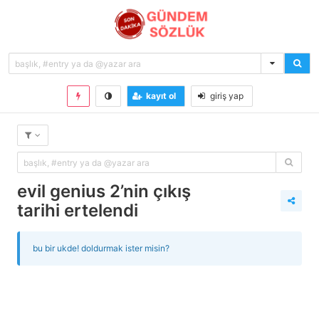
kayıt ol
giriş yap
evil genius 2’nin çıkış
tarihi ertelendi
bu bir ukde! doldurmak ister misin?