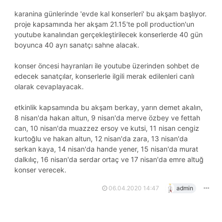
karanina günlerinde 'evde kal konserleri' bu akşam başlıyor.
proje kapsamında her akşam 21.15'te poll production'un
youtube kanalından gerçekleştirilecek konserlerde 40 gün
boyunca 40 ayrı sanatçı sahne alacak.
konser öncesi hayranları ile youtube üzerinden sohbet de
edecek sanatçılar, konserlerle ilgili merak edilenleri canlı
olarak cevaplayacak.
etkinlik kapsamında bu akşam berkay, yarın demet akalın,
8 nisan'da hakan altun, 9 nisan'da merve özbey ve fettah
can, 10 nisan'da muazzez ersoy ve kutsi, 11 nisan cengiz
kurtoğlu ve hakan altun, 12 nisan'da zara, 13 nisan'da
serkan kaya, 14 nisan'da hande yener, 15 nisan'da murat
dalkılıç, 16 nisan'da serdar ortaç ve 17 nisan'da emre altuğ
konser verecek.
06.04.2020 14:47
admin