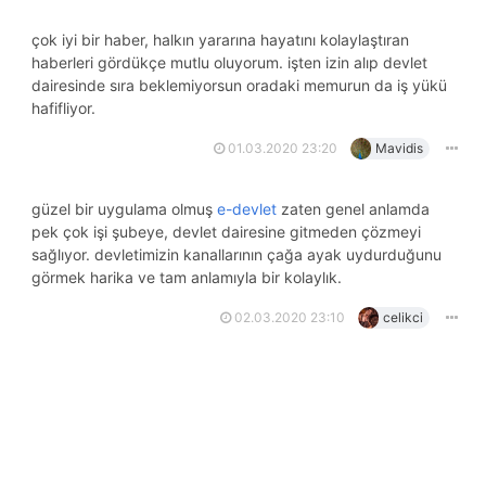
çok iyi bir haber, halkın yararına hayatını kolaylaştıran
haberleri gördükçe mutlu oluyorum. i̇şten izin alıp devlet
dairesinde sıra beklemiyorsun oradaki memurun da iş yükü
hafifliyor.
01.03.2020 23:20
Mavidis
güzel bir uygulama olmuş
e-devlet
zaten genel anlamda
pek çok işi şubeye, devlet dairesine gitmeden çözmeyi
sağlıyor. devletimizin kanallarının çağa ayak uydurduğunu
görmek harika ve tam anlamıyla bir kolaylık.
02.03.2020 23:10
celikci