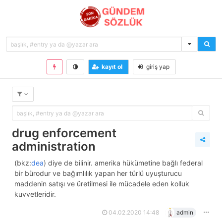
kayıt ol
giriş yap
drug enforcement
administration
(bkz:
dea
) diye de bilinir. amerika hükümetine bağlı federal
bir bürodur ve bağımlılık yapan her türlü uyuşturucu
maddenin satışı ve üretilmesi ile mücadele eden kolluk
kuvvetleridir.
04.02.2020 14:48
admin