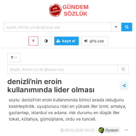
kayıt ol
giriş yap
denizli’nin eroin
kullanımında lider olması
soylu: denizli'nin eroin kullanımında birinci sırada olduğunu
kesinleştirdik. uyuşturucu riski en yüksek iller i̇zmir, antalya,
gaziantep, i̇stanbul ve adana. risk durumu en düşük iller
tokat, kütahya, gümüşhane, ordu ve tunceli.
08.10.2020 00:22
Oyseon