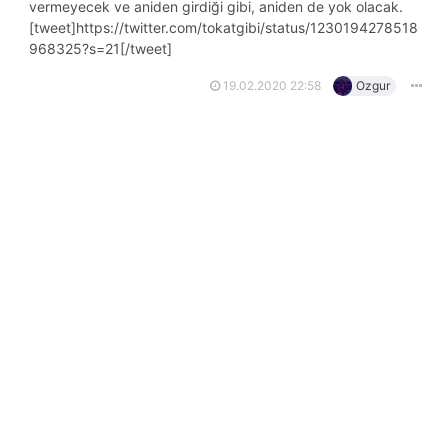
vermeyecek ve aniden girdiği gibi, aniden de yok olacak.
[tweet]https://twitter.com/tokatgibi/status/1230194278518
968325?s=21[/tweet]
19.02.2020 22:58
Ozgur