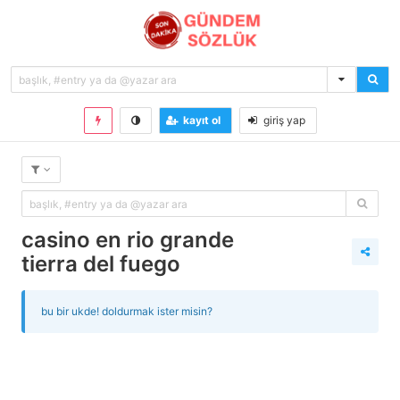
kayıt ol
giriş yap
casino en rio grande
tierra del fuego
bu bir ukde! doldurmak ister misin?