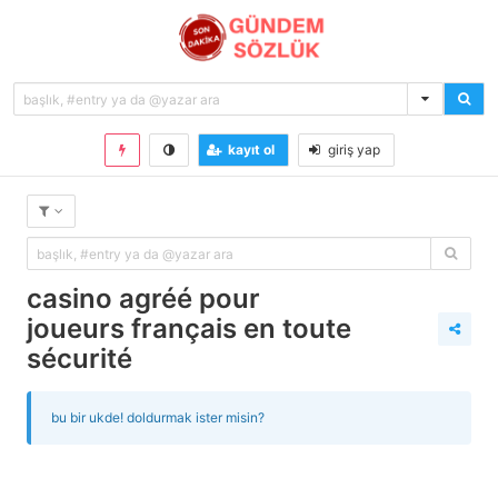
kayıt ol
giriş yap
casino agréé pour
joueurs français en toute
sécurité
bu bir ukde! doldurmak ister misin?