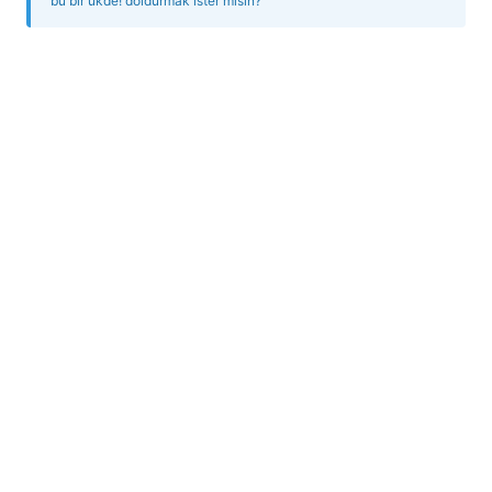
bu bir ukde! doldurmak ister misin?