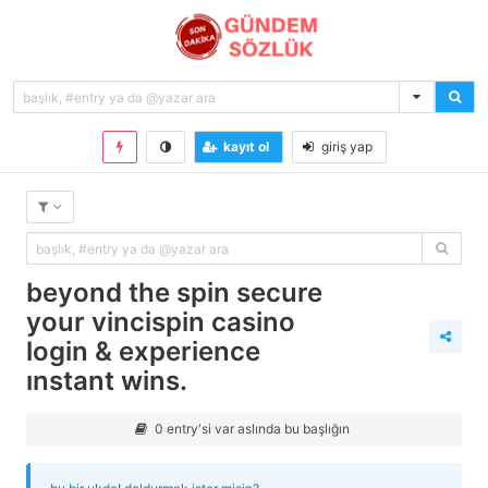
kayıt ol
giriş yap
beyond the spin secure
your vincispin casino
login & experience
instant wins.
0 entry'si var aslında bu başlığın