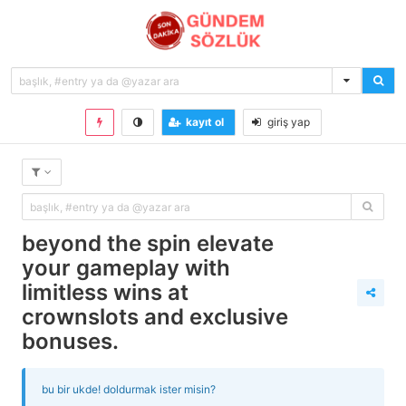
kayıt ol
giriş yap
beyond the spin elevate
your gameplay with
limitless wins at
crownslots and exclusive
bonuses.
bu bir ukde! doldurmak ister misin?