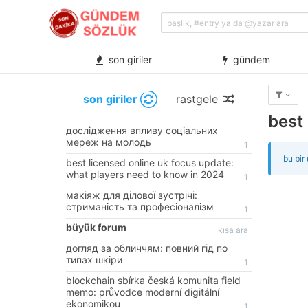
son giriler
gündem
son giriler
rastgele
best
дослідження впливу соціальних
мереж на молодь
1
bu bir
best licensed online uk focus update:
what players need to know in 2024
1
макіяж для ділової зустрічі:
стриманість та професіоналізм
1
büyük forum
kısa ara
догляд за обличчям: повний гід по
типах шкіри
1
blockchain sbírka česká komunita field
memo: průvodce moderní digitální
ekonomikou
1