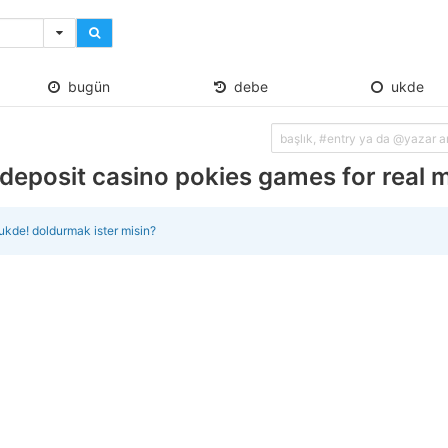
bugün
debe
ukde
 deposit casino pokies games for real
 ukde! doldurmak ister misin?