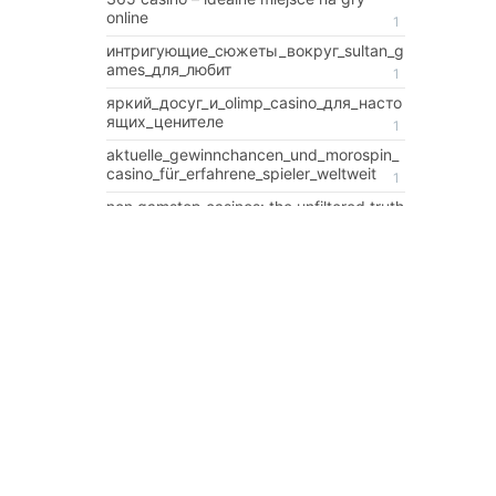
online
1
интригующие_сюжеты_вокруг_sultan_g
ames_для_любит
1
яркий_досуг_и_olimp_casino_для_насто
ящих_ценителе
1
aktuelle_gewinnchancen_und_morospin_
casino_für_erfahrene_spieler_weltweit
1
non gamstop casinos: the unfiltered truth
about playing outside uk rules
1
ενδιαφέρουσα_λεπτομέρεια_για_την_ασ
φάλεια
1
fazlasını yükle