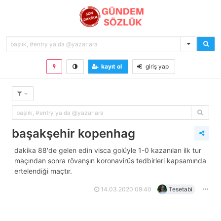
kayıt ol
giriş yap
başakşehir kopenhag
dakika 88'de gelen edin visca golüyle 1-0 kazanılan ilk tur
maçından sonra rövanşın koronavirüs tedbirleri kapsamında
ertelendiği maçtır.
14.03.2020 09:40
Tesetabi