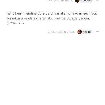
13.02.2020 10:02
Gundem
her ülkenin kendine göre derdi var allah sınavdan geçiriyor.
bizimkisi ülke olarak terör, abd kasırga burada yangın,
çin’de virüs.
13.02.2020 23:35
celikci