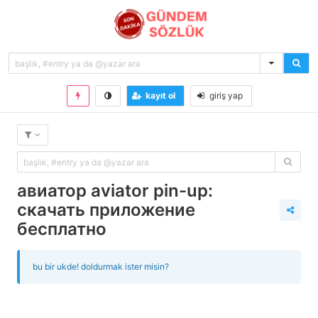
kayıt ol
giriş yap
авиатор aviator pin-up:
скачать приложение
бесплатно
bu bir ukde! doldurmak ister misin?