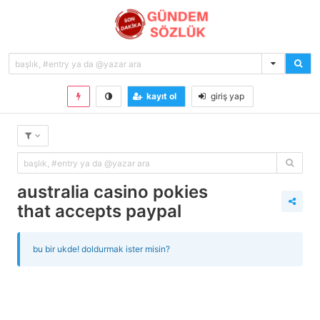
kayıt ol
giriş yap
australia casino pokies
that accepts paypal
bu bir ukde! doldurmak ister misin?