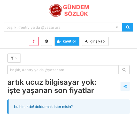
kayıt ol
giriş yap
artık ucuz bilgisayar yok:
i̇şte yaşanan son fiyatlar
bu bir ukde! doldurmak ister misin?