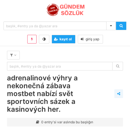
kayıt ol
giriş yap
adrenalinové výhry a
nekonečná zábava
mostbet nabízí svět
sportovních sázek a
kasinových her.
0 entry'si var aslında bu başlığın