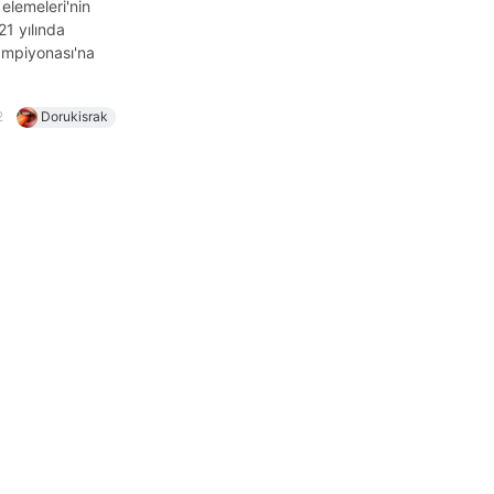
elemeleri'nin
21 yılında
ampiyonası'na
2
Dorukisrak