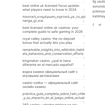
lig usu
best online uk licensed focus update:
sonunda 
what players need to know in 2024
1
polonya
katılma
ποιοτική_ενημέρωση_σχετικά_με_το_spi
nanga_gr_και
2
best licensed online uk casinos: your
complete guide to safe gaming in 2026
1
royal valley casino: the no-deposit
bonus that actually lets you play
1
remarkable_insights_into_wildrobin_habit
ats_behaviors_and_conservation_efforts
1
kingmaker casino: ¿qué lo hace
diferente en el mercado español?
1
водка казино официальный сайт с
игровыми автоматами
1
casino vodka — официальный сайт
онлайн казино
1
práctica_guía_completa_sobre_1win_chile
_y_su_impacto_en_el_juego_online_actual
1
365 casino – idealne miejsce na gry