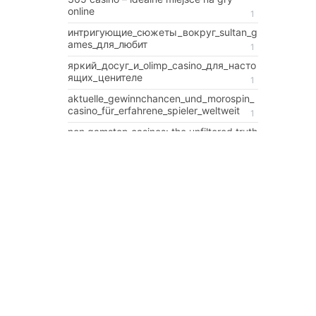
online
1
интригующие_сюжеты_вокруг_sultan_g
ames_для_любит
1
яркий_досуг_и_olimp_casino_для_насто
ящих_ценителе
1
aktuelle_gewinnchancen_und_morospin_
casino_für_erfahrene_spieler_weltweit
1
non gamstop casinos: the unfiltered truth
about playing outside uk rules
1
ενδιαφέρουσα_λεπτομέρεια_για_την_ασ
φάλεια
1
fazlasını yükle