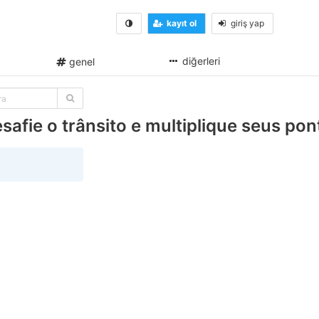
kayıt ol
giriş yap
diğerleri
genel
afie o trânsito e multiplique seus pon