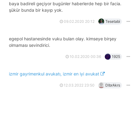
baya badireli geçiyor bugünler haberlerde hep bir facia.
şükür bunda bir kayıp yok.
09.02.2020 20:12
Tesetabi
egepol hastanesinde vuku bulan olay. kimseye birşey
olmaması sevindirici.
10.02.2020 00:36
1925
izmir gayrimenkul avukatı, izmir en iyi avukat
12.03.2022 23:50
DlbrAkrs