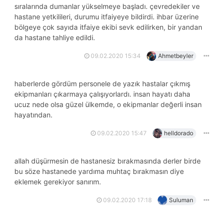
sıralarında dumanlar yükselmeye başladı. çevredekiler ve
hastane yetkilileri, durumu itfaiyeye bildirdi. i̇hbar üzerine
bölgeye çok sayıda itfaiye ekibi sevk edilirken, bir yandan
da hastane tahliye edildi.
09.02.2020 15:34
Ahmetbeyler
haberlerde gördüm personele de yazık hastalar çıkmış
ekipmanları çıkarmaya çalışıyorlardı. i̇nsan hayatı daha
ucuz nede olsa güzel ülkemde, o ekipmanlar değerli insan
hayatından.
09.02.2020 15:47
helldorado
allah düşürmesin de hastanesiz bırakmasında derler birde
bu söze hastanede yardıma muhtaç bırakmasın diye
eklemek gerekiyor sanırım.
09.02.2020 17:18
Suluman