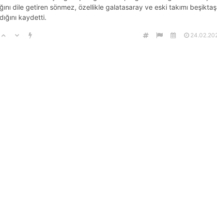
ğını dile getiren sönmez, özellikle galatasaray ve eski takımı beşiktaş'
ığını kaydetti.
24.02.20