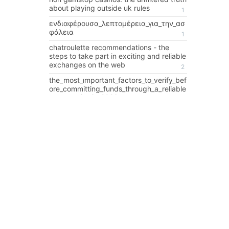
about playing outside uk rules
1
ενδιαφέρουσα_λεπτομέρεια_για_την_ασ
φάλεια
1
chatroulette recommendations - the
steps to take part in exciting and reliable
exchanges on the web
2
the_most_important_factors_to_verify_bef
ore_committing_funds_through_a_reliable
_crypto_site_in_2026
1
найкращі смартфони середнього
бюджету на 2026 рік для покупки
1
spannende_herausforderungen_und_chic
ken_road_2_für_reaktionsschnelle_spieler
_me
1
fazlasını yükle