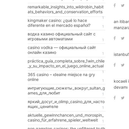
remarkable_insights_into_wildrobin_habit
ats_behaviors_and_conservation_efforts
1
kingmaker casino: ¿qué lo hace
an itiba
diferente en el mercado español?
1
manzara
водка казино официальный сайт с
игровыми автоматами
1
casino vodka — официальный сайт
онлайн казино
1
i̇stanbu
práctica_guía_completa_sobre_1win_chile
_y_su_impacto_en_el_juego_online_actual
1
365 casino – idealne miejsce na gry
online
1
kocaeli 
devamı 
интригующие_сюжеты_вокруг_sultan_g
ames_для_любит
1
яркий_досуг_и_olimp_casino_для_насто
ящих_ценителе
1
aktuelle_gewinnchancen_und_morospin_
casino_für_erfahrene_spieler_weltweit
1
non gamstop casinos: the unfiltered truth