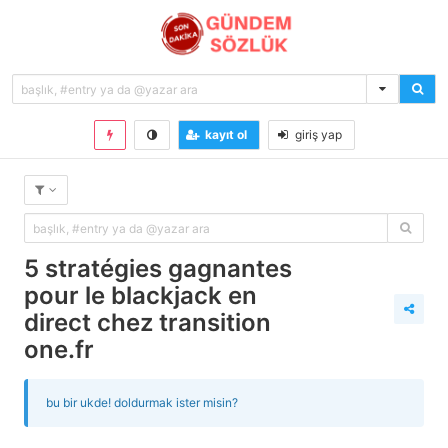
kayıt ol
giriş yap
5 stratégies gagnantes
pour le blackjack en
direct chez transition
one.fr
bu bir ukde! doldurmak ister misin?