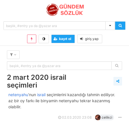
kayıt ol
giriş yap
2 mart 2020 israil
seçimleri
netenyahu
’nun
israil
seçimlerini kazandığı tahmin ediliyor.
az bir oy farkı ile binyamin netenyahu tekrar kazanmış
olabilir.
02.03.2020 23:08
celikci