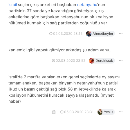
israil
seçim çıkış anketleri başbakan
netanyahu
'nun
partisinin 37 sandalye kazandığını gösteriyor. çıkış
anketlerine göre başbakan netanyahu'nun bir koalisyon
hükümeti kurmak için sağ partilerden çoğunluğu var
02.03.2020 23:15
Ahmetbeyler
kan emici gibi yapıştı gitmiyor arkadaş şu adam yahu...
02.03.2020 23:52
Dorukisrak
i̇srail'de 2 mart'ta yapılan erken genel seçimlerde oy sayımı
tamamlanırken, başbakan binyamin netanyahu'nun partisi
likud'un başını çektiği sağ blok 58 milletvekilinde kalarak
koalisyon hükümetini kuracak sayıya ulaşamadı. (mynet
haber)
05.03.2020 23:31
Yesils