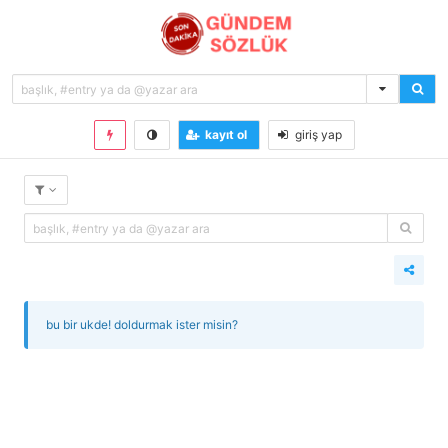
kayıt ol
giriş yap
bu bir ukde! doldurmak ister misin?