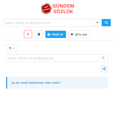
kayıt ol
giriş yap
bu bir ukde! doldurmak ister misin?