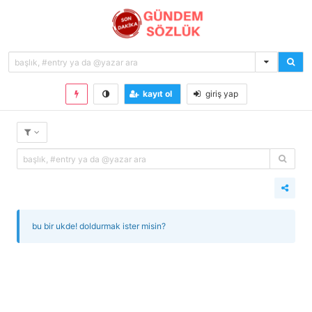
kayıt ol
giriş yap
bu bir ukde! doldurmak ister misin?