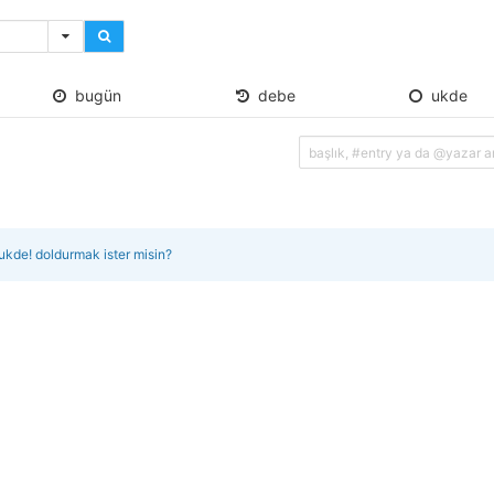
bugün
debe
ukde
 ukde! doldurmak ister misin?