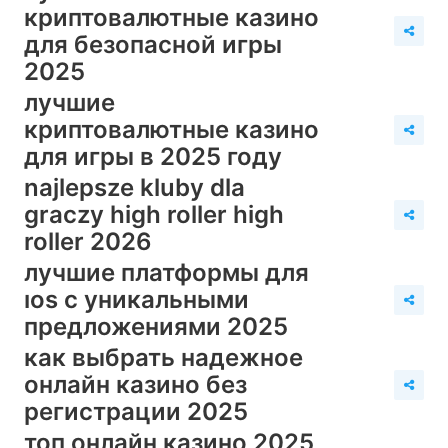
криптовалютные казино
для безопасной игры
2025
лучшие
криптовалютные казино
для игры в 2025 году
najlepsze kluby dla
graczy high roller high
roller 2026
лучшие платформы для
ios с уникальными
предложениями 2025
как выбрать надежное
онлайн казино без
регистрации 2025
топ онлайн казино 2025