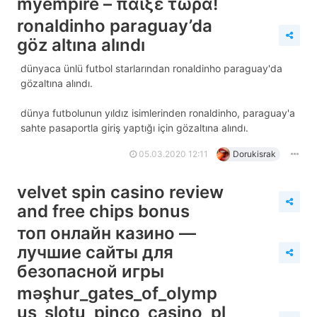
myempire – παίξε τώρα!
ronaldinho paraguay’da
göz altına alındı
dünyaca ünlü futbol starlarından ronaldinho paraguay'da
gözaltına alındı.
dünya futbolunun yıldız isimlerinden ronaldinho, paraguay'a
sahte pasaportla giriş yaptığı için gözaltına alındı.
05.03.2020 12:11
Dorukisrak
velvet spin casino review
and free chips bonus
топ онлайн казино —
лучшие сайты для
безопасной игры
məşhur_gates_of_olymp
us_slotu_pinco_casino_pl