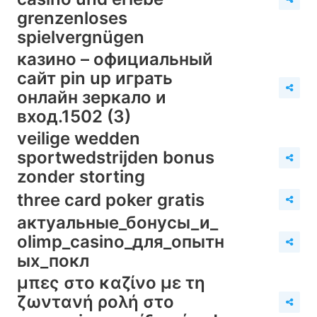
grenzenloses
spielvergnügen
казино – официальный
сайт pin up играть
онлайн зеркало и
вход.1502 (3)
veilige wedden
sportwedstrijden bonus
zonder storting
three card poker gratis
актуальные_бонусы_и_
olimp_casino_для_опытн
ых_покл
μπες στο καζίνο με τη
ζωντανή ρολή στο