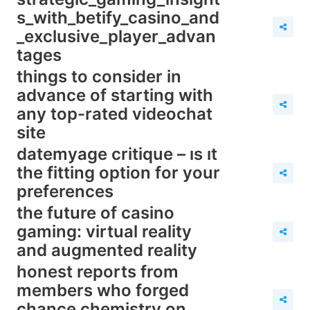
s_with_betify_casino_and
_exclusive_player_advan
tages
things to consider in
advance of starting with
any top-rated videochat
site
datemyage critique – is it
the fitting option for your
preferences
the future of casino
gaming: virtual reality
and augmented reality
honest reports from
members who forged
chance chemistry on