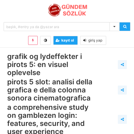
kayıt ol
giriş yap
grafik og lydeffekter i
pirots 5: en visuel
oplevelse
pirots 5 slot: analisi della
grafica e della colonna
sonora cinematografica
a comprehensive study
on gamblezen login:
features, security, and
user experience