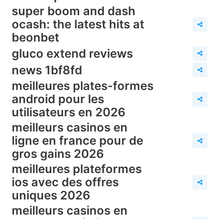
super boom and dash
ocash: the latest hits at
beonbet
gluco extend reviews
news 1bf8fd
meilleures plates-formes
android pour les
utilisateurs en 2026
meilleurs casinos en
ligne en france pour de
gros gains 2026
meilleures plateformes
ios avec des offres
uniques 2026
meilleurs casinos en