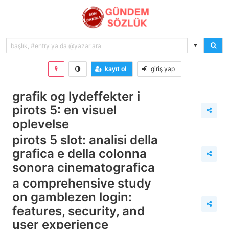
kayıt ol
giriş yap
grafik og lydeffekter i
pirots 5: en visuel
oplevelse
pirots 5 slot: analisi della
grafica e della colonna
sonora cinematografica
a comprehensive study
on gamblezen login:
features, security, and
user experience