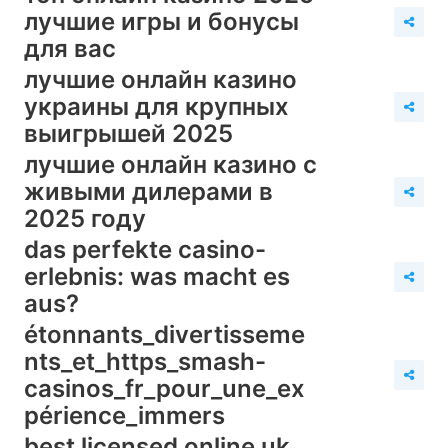
лучшие игры и бонусы
для вас
лучшие онлайн казино
украины для крупных
выигрышей 2025
лучшие онлайн казино с
живыми дилерами в
2025 году
das perfekte casino-
erlebnis: was macht es
aus?
étonnants_divertisseme
nts_et_https_smash-
casinos_fr_pour_une_ex
périence_immers
best licensed online uk