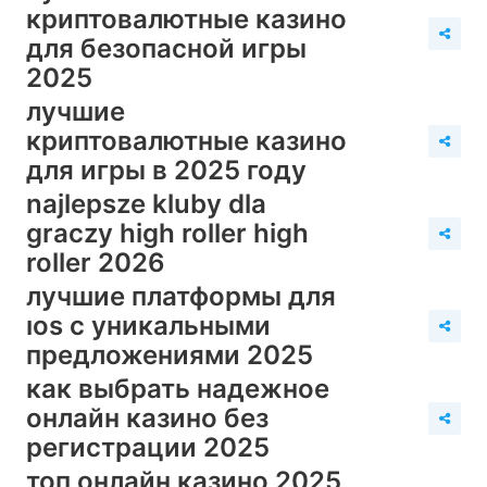
криптовалютные казино
для безопасной игры
2025
лучшие
криптовалютные казино
для игры в 2025 году
najlepsze kluby dla
graczy high roller high
roller 2026
лучшие платформы для
ios с уникальными
предложениями 2025
как выбрать надежное
онлайн казино без
регистрации 2025
топ онлайн казино 2025