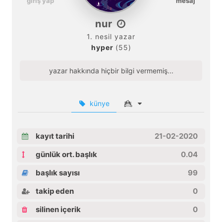
giriş yap
mesaj
nur
1. nesil yazar
hyper
(55)
yazar hakkında hiçbir bilgi vermemiş...
künye
kayıt tarihi
21-02-2020
günlük ort. başlık
0.04
başlık sayısı
99
takip eden
0
silinen içerik
0