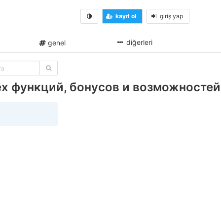
kayıt ol
giriş yap
diğerleri
genel
всех функций, бонусов и возможност