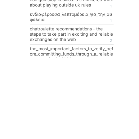
about playing outside uk rules
1
ενδιαφέρουσα_λεπτομέρεια_για_την_ασ
φάλεια
1
chatroulette recommendations - the
steps to take part in exciting and reliable
exchanges on the web
2
the_most_important_factors_to_verify_bef
ore_committing_funds_through_a_reliable
_crypto_site_in_2026
1
найкращі смартфони середнього
бюджету на 2026 рік для покупки
1
spannende_herausforderungen_und_chic
ken_road_2_für_reaktionsschnelle_spieler
_me
1
fazlasını yükle