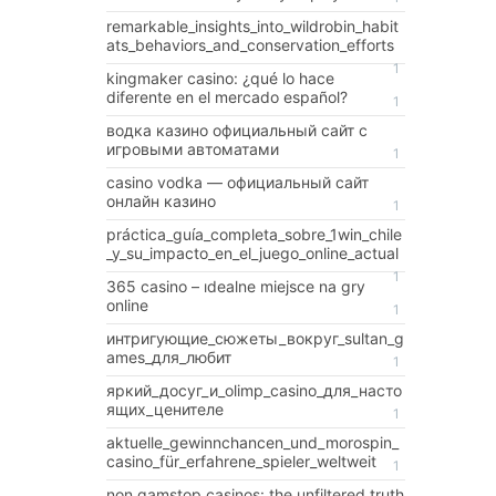
remarkable_insights_into_wildrobin_habit
ats_behaviors_and_conservation_efforts
1
kingmaker casino: ¿qué lo hace
diferente en el mercado español?
1
водка казино официальный сайт с
игровыми автоматами
1
casino vodka — официальный сайт
онлайн казино
1
práctica_guía_completa_sobre_1win_chile
_y_su_impacto_en_el_juego_online_actual
1
365 casino – idealne miejsce na gry
online
1
интригующие_сюжеты_вокруг_sultan_g
ames_для_любит
1
яркий_досуг_и_olimp_casino_для_насто
ящих_ценителе
1
aktuelle_gewinnchancen_und_morospin_
casino_für_erfahrene_spieler_weltweit
1
non gamstop casinos: the unfiltered truth