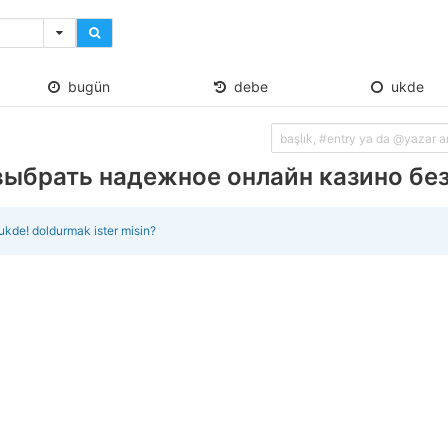
bugün
debe
ukde
выбрать надежное онлайн казино бе
 ukde! doldurmak ister misin?