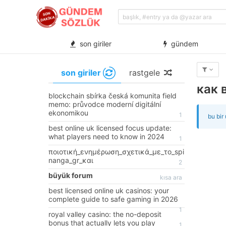
son giriler
gündem
son giriler
rastgele
как 
blockchain sbírka česká komunita field
memo: průvodce moderní digitální
ekonomikou
1
bu bir
best online uk licensed focus update:
what players need to know in 2024
1
ποιοτική_ενημέρωση_σχετικά_με_το_spi
nanga_gr_και
2
büyük forum
kısa ara
best licensed online uk casinos: your
complete guide to safe gaming in 2026
1
royal valley casino: the no-deposit
bonus that actually lets you play
1